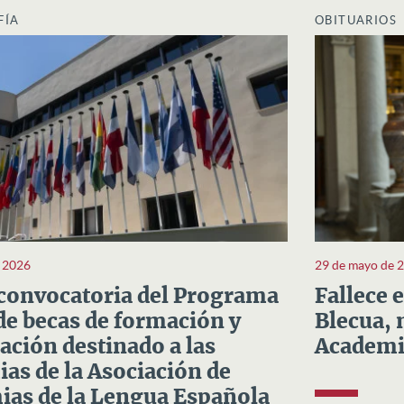
FÍA
OBITUARIOS
e 2026
29 de mayo de 
convocatoria del Programa
Fallece 
e becas de formación y
Blecua, 
ación destinado a las
Academi
as de la Asociación de
as de la Lengua Española