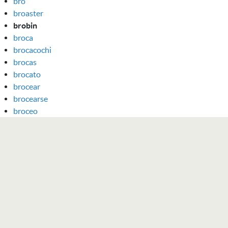
bro
broaster
brobin
broca
brocacochi
brocas
brocato
brocear
brocearse
broceo