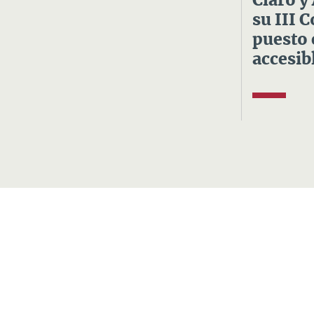
Claro y
su III 
puesto 
accesibl