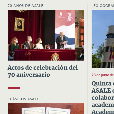
70 AÑOS DE ASALE
LEXICOGRA
Actos de celebración del
70 aniversario
23 de junio d
Quinta 
ASALE d
colabor
CLÁSICOS ASALE
academi
Academi