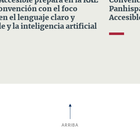
 Accesible prepara en la RAE
Convenci
Convención con el foco
Panhispá
en el lenguaje claro y
Accesibl
e y la inteligencia artificial
ARRIBA