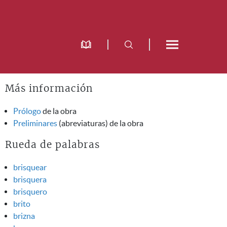
Más información
Prólogo
de la obra
Preliminares
(abreviaturas) de la obra
Rueda de palabras
brisquear
brisquera
brisquero
brito
brizna