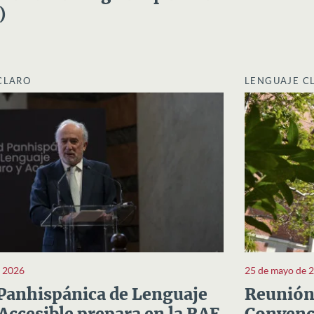
)
CLARO
LENGUAJE C
e 2026
25 de mayo de 
Panhispánica de Lenguaje
Reunión 