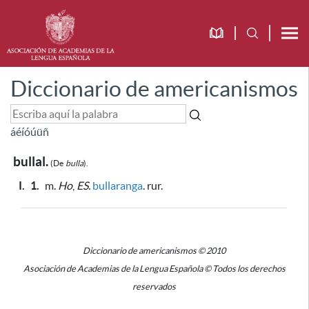
Diccionario de americanismos
á
é
í
ó
ú
ü
ñ
bullal.
(De
bulla
).
I.
1.
m.
Ho
,
ES.
bullaranga
. rur.
Diccionario de americanismos © 2010
Asociación de Academias de la Lengua Española © Todos los derechos
reservados