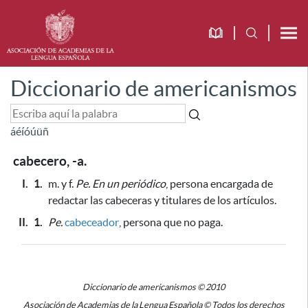
Diccionario de americanismos
á
é
í
ó
ú
ü
ñ
cabecero, -a.
I.
1.
m. y f.
Pe.
En un periódico
, persona encargada de
redactar las cabeceras y titulares de los artículos.
II.
1.
Pe.
cabeceador
, persona que no paga.
Diccionario de americanismos © 2010
Asociación de Academias de la Lengua Española © Todos los derechos