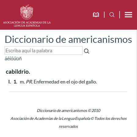
Diccionario de americanismos
á
é
í
ó
ú
ü
ñ
cabildrio.
I.
1.
m.
PR.
Enfermedad en el ojo del gallo.
Diccionario de americanismos © 2010
Asociación de Academias de la Lengua Española © Todos los derechos
reservados