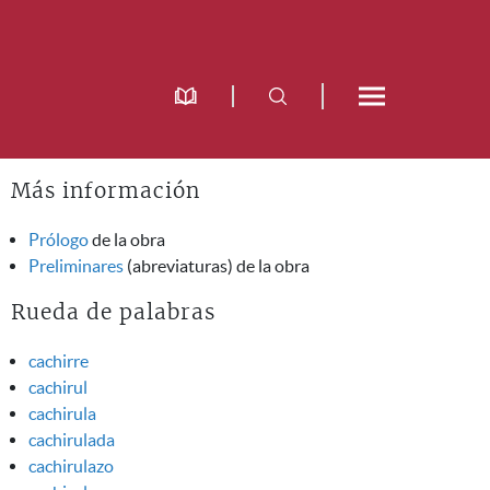
Más información
Prólogo
de la obra
Preliminares
(abreviaturas) de la obra
Rueda de palabras
cachirre
cachirul
cachirula
cachirulada
cachirulazo