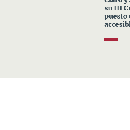
Claro y
su III 
puesto 
accesibl