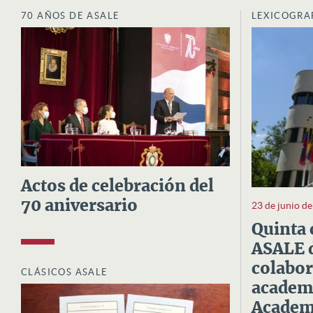
70 AÑOS DE ASALE
LEXICOGRA
Actos de celebración del
70 aniversario
23 de junio d
Quinta 
ASALE d
colabor
CLÁSICOS ASALE
academi
Academi