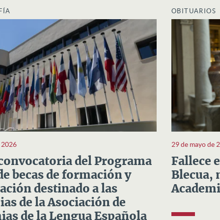
FÍA
OBITUARIOS
e 2026
29 de mayo de 
convocatoria del Programa
Fallece 
e becas de formación y
Blecua, 
ación destinado a las
Academi
as de la Asociación de
as de la Lengua Española