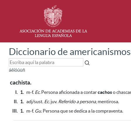
Diccionario de americanismos
á
é
í
ó
ú
ü
ñ
cachista.
I.
1.
m-f.
Ec.
Persona aficionada a contar
cachos
o
chascarr
II.
1.
adj/sust.
Ec.
juv.
Referido a persona
, mentirosa.
III.
1.
m-f.
Gu.
Persona que se dedica a la compraventa.