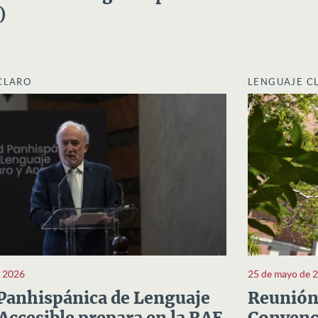
)
CLARO
LENGUAJE C
e 2026
25 de mayo de 
Panhispánica de Lenguaje
Reunión 