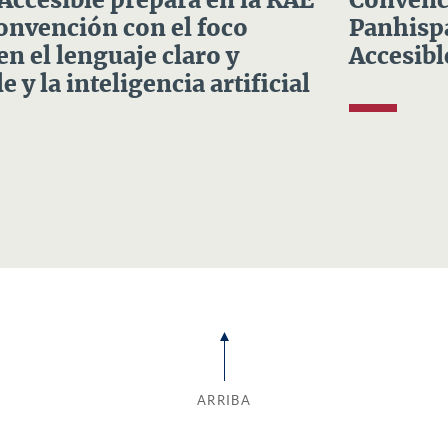
 Accesible prepara en la RAE
Convenci
Convención con el foco
Panhispá
en el lenguaje claro y
Accesibl
e y la inteligencia artificial
ARRIBA