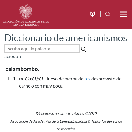
Diccionario de americanismos
á
é
í
ó
ú
ü
ñ
calambombo.
I.
1.
m.
Co:O,SO.
Hueso de pierna de
res
desprovisto de
carne o con muy poca.
Diccionario de americanismos © 2010
Asociación de Academias de la Lengua Española © Todos los derechos
reservados