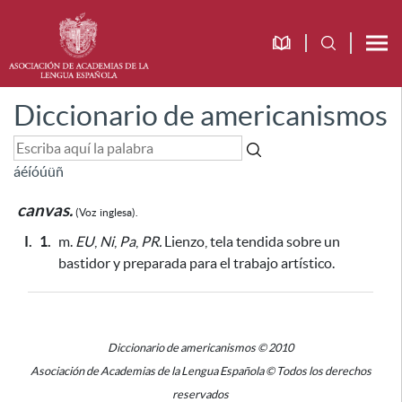
Diccionario de americanismos
á
é
í
ó
ú
ü
ñ
canvas.
(Voz
inglesa).
I.
1.
m.
EU
,
Ni
,
Pa
,
PR.
Lienzo, tela tendida sobre un
bastidor
y preparada para el trabajo artístico
.
Diccionario de americanismos © 2010
Asociación de Academias de la Lengua Española © Todos los derechos
reservados