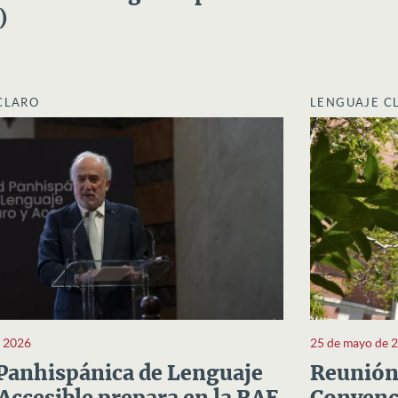
)
CLARO
LENGUAJE C
e 2026
25 de mayo de 
Panhispánica de Lenguaje
Reunión 