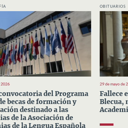
FÍA
OBITUARIOS
e 2026
29 de mayo de 
convocatoria del Programa
Fallece 
e becas de formación y
Blecua, 
ación destinado a las
Academi
as de la Asociación de
as de la Lengua Española