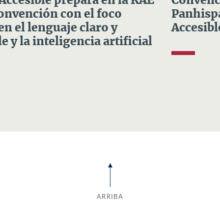
 Accesible prepara en la RAE
Convenci
Convención con el foco
Panhispá
en el lenguaje claro y
Accesibl
e y la inteligencia artificial
ARRIBA