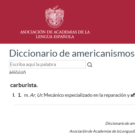
Diccionario de americanismos
á
é
í
ó
ú
ü
ñ
carburista.
I.
1.
m.
Ar
,
Ur.
Mecánico especializado en la reparación y
af
Diccionario de a
Asociación de Academias de la Lengua 