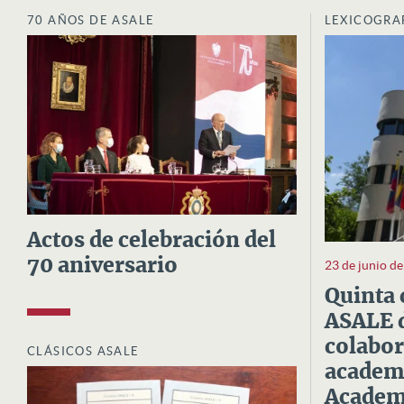
70 AÑOS DE ASALE
LEXICOGRA
Actos de celebración del
70 aniversario
23 de junio d
Quinta 
ASALE d
colabor
CLÁSICOS ASALE
academi
Academi