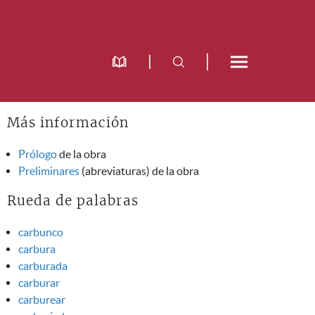
Más información
Prólogo
de la obra
Preliminares
(abreviaturas) de la obra
Rueda de palabras
carbunco
carbura
carburada
carburar
carburear