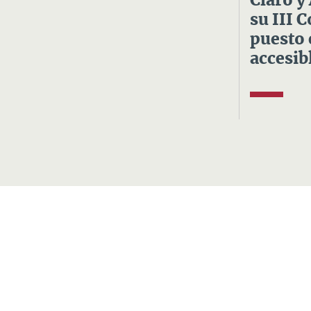
Claro y
su III 
puesto 
accesibl