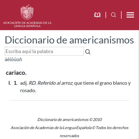
Diccionario de americanismos
á
é
í
ó
ú
ü
ñ
cariaco.
I.
1.
adj.
RD.
Referido al arroz
, que tiene el grano blanco y
rosado.
Diccionario de americanismos © 2010
Asociación de Academias de la Lengua Española © Todos los derechos
reservados