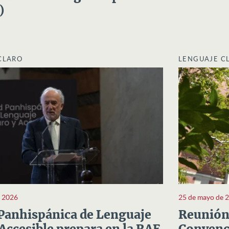
)
CLARO
LENGUAJE C
e 2026
25 de mayo de 
Panhispánica de Lenguaje
Reunión 