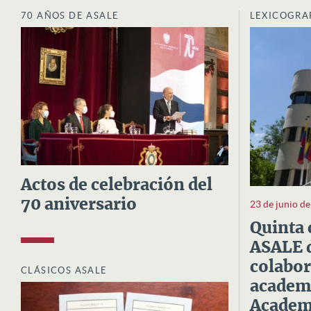
70 AÑOS DE ASALE
LEXICOGRA
Actos de celebración del
70 aniversario
23 de junio d
Quinta 
ASALE d
colabor
CLÁSICOS ASALE
academi
Academi