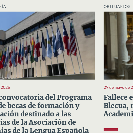
FÍA
OBITUARIOS
e 2026
29 de mayo de 
convocatoria del Programa
Fallece 
e becas de formación y
Blecua, 
ación destinado a las
Academi
as de la Asociación de
as de la Lengua Española