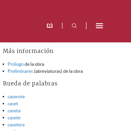
Más información
Prólogo
de la obra
Preliminares
(abreviaturas) de la obra
Rueda de palabras
caserote
caset
caseta
casete
casetera