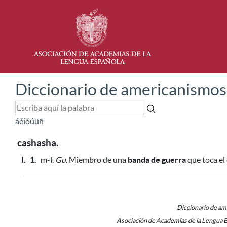
Diccionario de americanismos
á
é
í
ó
ú
ü
ñ
cashasha.
I.
1.
m-f.
Gu.
Miembro de una
banda de guerra
que toca el 
Diccionario de a
Asociación de Academias de la Lengua 