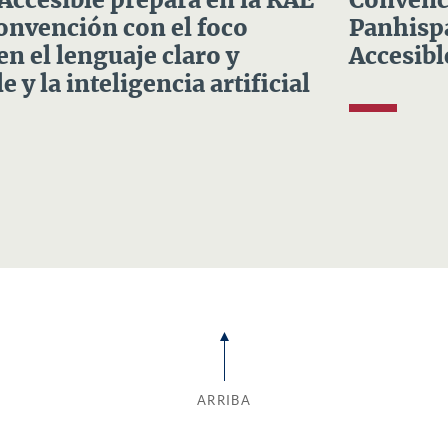
 Accesible prepara en la RAE
Convenci
Convención con el foco
Panhispá
en el lenguaje claro y
Accesibl
e y la inteligencia artificial
ARRIBA