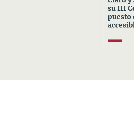
Claro y
su III 
puesto 
accesibl