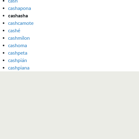
cash
cashapona
cashasha
cashcamote
cashé
cashmilon
cashoma
cashpeta
cashpián
cashpiana