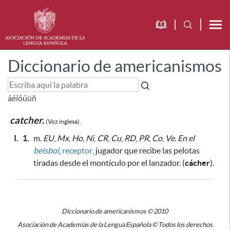
Diccionario de americanismos
á
é
í
ó
ú
ü
ñ
catcher.
(Voz inglesa).
I.
1.
m.
EU
,
Mx
,
Ho
,
Ni
,
CR
,
Cu
,
RD
,
PR
,
Co
,
Ve.
En el
beisbol
,
receptor
, jugador que recibe las pelotas
tiradas desde el montículo por el lanzador. (
cácher
).
Diccionario de americanismos © 2010
Asociación de Academias de la Lengua Española © Todos los derechos