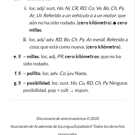
i.
loc. adj/ sust.
Ho
,
Ni
,
CR
,
RD
,
Co
,
Ve
,
Bo
,
Ch
,
Py
,
Ar
,
Ur.
Referido a un vehículo o a un motor
, que
aún no ha sido rodado. (
cero kilómetro
).
◆
cero
millas
.
ii.
loc. adj/ adv.
RD
,
Bo
,
Ch
,
Py
,
Ar.
metáf.
Referido a
cosa
, que está como nueva. (
cero kilómetro
).
e. ǁ
~
millas.
loc. adj.
PR.
cero kilómetros
, que no ha
sido rodado.
f. ǁ
~
pollito.
loc. adv.
Co.
juv. Nada.
g. ǁ
~
posibilidad.
loc. sust.
Ho
,
Cu
,
RD
,
Ch
,
Py.
Ninguna
posibilidad. pop + cult → espon.
Diccionario de americanismos © 2010
Asociación de Academias de la Lengua Española © Todos los derechos
reservados