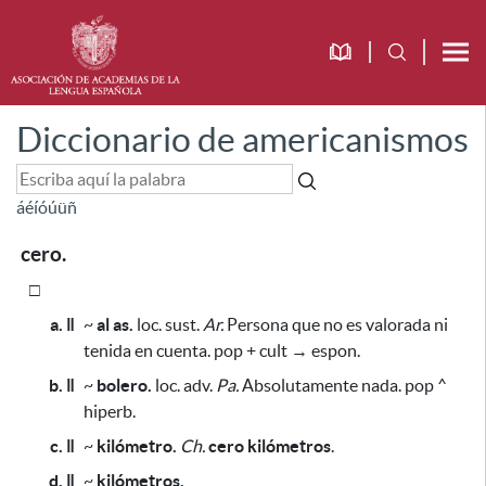
Diccionario de americanismos
á
é
í
ó
ú
ü
ñ
cero.
□
a. ǁ
~
al as.
loc. sust.
Ar.
Persona que no es valorada ni
tenida en cuenta. pop + cult → espon.
b. ǁ
~
bolero.
loc. adv.
Pa.
Absolutamente nada. pop ^
hiperb.
c. ǁ
~
kilómetro.
Ch.
cero kilómetros
.
d. ǁ
~
kilómetros.