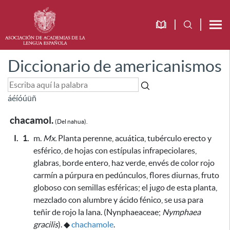
Diccionario de americanismos
á
é
í
ó
ú
ü
ñ
chacamol.
(Del nahua).
I.
1.
m.
Mx.
Planta perenne, acuática, tubérculo erecto y
esférico, de hojas con estípulas infrapeciolares,
glabras, borde entero, haz verde, envés de color rojo
carmín a púrpura en pedúnculos, flores diurnas, fruto
globoso con semillas esféricas;
el jugo de esta planta,
mezclado con alumbre y ácido fénico, se usa para
teñir de rojo la lana
. (Nynphaeaceae;
Nymphaea
gracilis
).
◆
chachamole
.