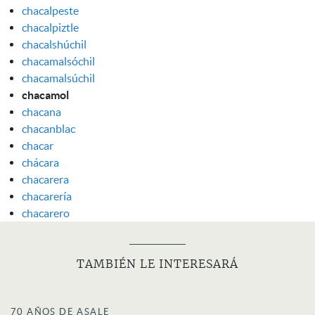
chacalpeste
chacalpiztle
chacalshúchil
chacamalsóchil
chacamalsúchil
chacamol
chacana
chacanblac
chacar
chácara
chacarera
chacarería
chacarero
TAMBIÉN LE INTERESARÁ
70 AÑOS DE ASALE