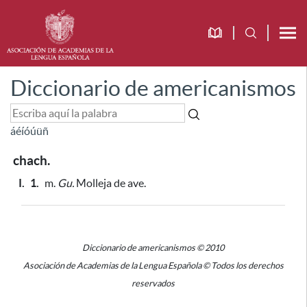
Diccionario de americanismos
á
é
í
ó
ú
ü
ñ
chach.
I.
1.
m.
Gu.
Molleja de ave.
Diccionario de americanismos © 2010
Asociación de Academias de la Lengua Española © Todos los derechos
reservados