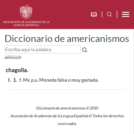
Diccionario de americanismos
á
é
í
ó
ú
ü
ñ
chagolla.
I.
1.
f.
Mx.
p.u. Moneda falsa o muy gastada.
Diccionario de americanismos © 2010
Asociación de Academias de la Lengua Española © Todos los derechos
reservados