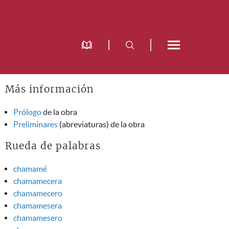
Más información
Prólogo
de la obra
Preliminares
(abreviaturas) de la obra
Rueda de palabras
chamamé
chamamecera
chamamecero
chamamesera
chamamesero