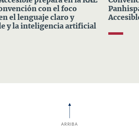
 Accesible prepara en la RAE
Convenci
Convención con el foco
Panhispá
en el lenguaje claro y
Accesibl
e y la inteligencia artificial
ARRIBA