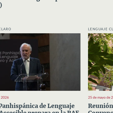
)
CLARO
LENGUAJE C
e 2026
25 de mayo de 
Panhispánica de Lenguaje
Reunión 