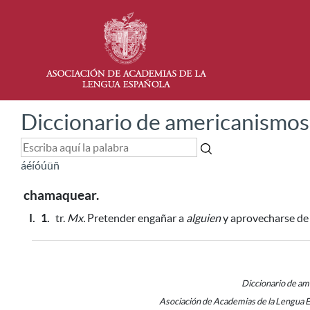
Diccionario de americanismos
á
é
í
ó
ú
ü
ñ
chamaquear.
I.
1.
tr.
Mx.
Pretender engañar a
alguien
y aprovecharse de 
Diccionario de a
Asociación de Academias de la Lengua 