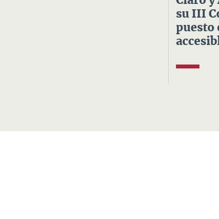
Claro y
su III 
puesto 
accesibl