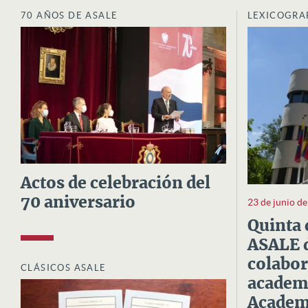
70 AÑOS DE ASALE
LEXICOGRA
Actos de celebración del
70 aniversario
23 de junio d
Quinta 
ASALE d
colabor
CLÁSICOS ASALE
academi
Academi