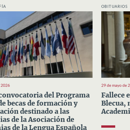
FÍA
OBITUARIOS
e 2026
29 de mayo de 
convocatoria del Programa
Fallece 
e becas de formación y
Blecua, 
ación destinado a las
Academi
as de la Asociación de
as de la Lengua Española