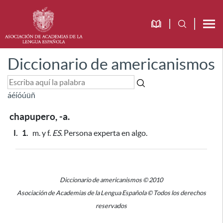
Diccionario de americanismos
á
é
í
ó
ú
ü
ñ
chapupero, -a.
I.
1.
m. y f.
ES.
Persona experta en algo.
Diccionario de americanismos © 2010
Asociación de Academias de la Lengua Española © Todos los derechos
reservados