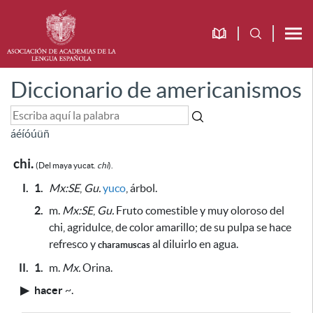
Diccionario de americanismos
á
é
í
ó
ú
ü
ñ
chi.
(Del maya yucat.
chi
).
I.
1.
Mx:SE
,
Gu.
yuco
, árbol.
2.
m.
Mx:SE
,
Gu.
Fruto
comestible
y muy oloroso del
chi, agridulce, de color amarillo;
de su pulpa se hace
refresco y
al diluirlo en agua.
charamuscas
II.
1.
m.
Mx.
Orina.
▶
hacer
~
.