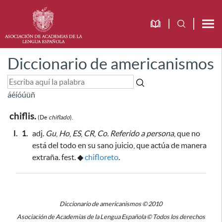
Diccionario de americanismos
á
é
í
ó
ú
ü
ñ
chiflis.
(De
chiflado
).
I.
1.
adj.
Gu
,
Ho
,
ES
,
CR
,
Co.
Referido a persona
, que no
está del todo en su sano juicio, que actúa de manera
extraña. fest.
◆
chifloreto
.
Diccionario de americanismos © 2010
Asociación de Academias de la Lengua Española © Todos los derechos