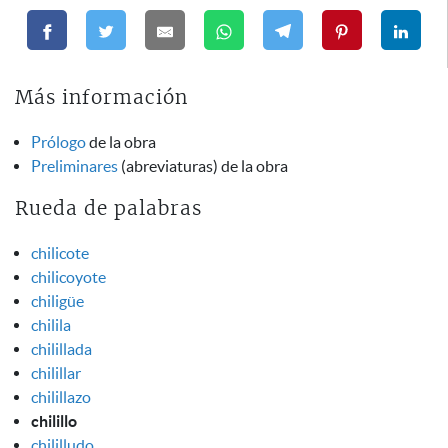
Más información
Prólogo
de la obra
Preliminares
(abreviaturas) de la obra
Rueda de palabras
chilicote
chilicoyote
chiligüe
chilila
chilillada
chilillar
chilillazo
chilillo
chililludo