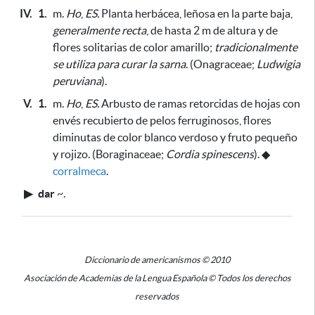
IV.
1.
m.
Ho
,
ES.
Planta herbácea, leñosa en la parte baja,
generalmente recta
, de hasta 2 m de altura y de
flores solitarias de color amarillo;
tradicionalmente
se utiliza para curar la sarna
. (Onagraceae;
Ludwigia
peruviana
).
V.
1.
m.
Ho
,
ES.
Arbusto de ramas retorcidas de hojas con
envés recubierto de pelos ferruginosos, flores
diminutas de color blanco verdoso y fruto pequeño
y rojizo. (Boraginaceae;
Cordia spinescens
).
◆
corralmeca
.
▶
dar
~
.
Diccionario de americanismos © 2010
Asociación de Academias de la Lengua Española © Todos los derechos
reservados