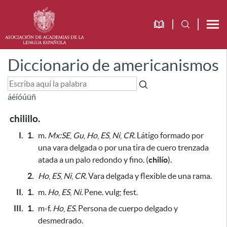
Diccionario de americanismos
á
é
í
ó
ú
ü
ñ
chilillo.
I.
1.
m.
Mx:SE
,
Gu
,
Ho
,
ES
,
Ni
,
CR.
Látigo formado por
una vara delgada o por una tira de cuero trenzada
atada a un palo redondo y fino. (
chilío
).
2.
Ho
,
ES
,
Ni
,
CR.
Vara delgada y flexible de una rama.
II.
1.
m.
Ho
,
ES
,
Ni.
Pene. vulg; fest.
III.
1.
m-f.
Ho
,
ES.
Persona de cuerpo delgado y
desmedrado.