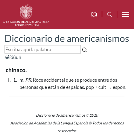
Diccionario de americanismos
á
é
í
ó
ú
ü
ñ
chinazo.
I.
1.
m.
PR.
Roce accidental que se produce entre dos
personas que están de espaldas. pop + cult → espon.
Diccionario de americanismos © 2010
Asociación de Academias de la Lengua Española © Todos los derechos
reservados