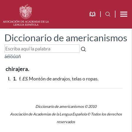
Diccionario de americanismos
á
é
í
ó
ú
ü
ñ
chirajera.
I.
1.
f.
ES.
Montón de andrajos, telas o ropas.
Diccionario de americanismos © 2010
Asociación de Academias de la Lengua Española © Todos los derechos
reservados