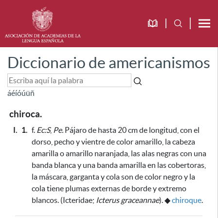
Diccionario de americanismos
á
é
í
ó
ú
ü
ñ
chiroca.
I.
1.
f.
Ec:S
,
Pe.
Pájaro de hasta 20 cm de longitud, con el
dorso, pecho y vientre de color amarillo, la cabeza
amarilla o amarillo naranjada, las alas negras con una
banda blanca y una banda amarilla en las cobertoras,
la máscara, garganta y cola son de color negro y la
cola tiene plumas externas de borde y extremo
blancos. (Icteridae;
Icterus graceannae
).
◆
chiroque
.