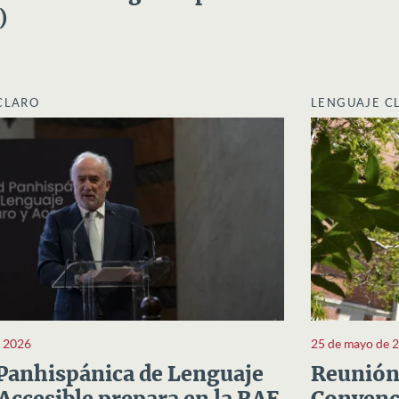
)
CLARO
LENGUAJE C
e 2026
25 de mayo de 
Panhispánica de Lenguaje
Reunión 