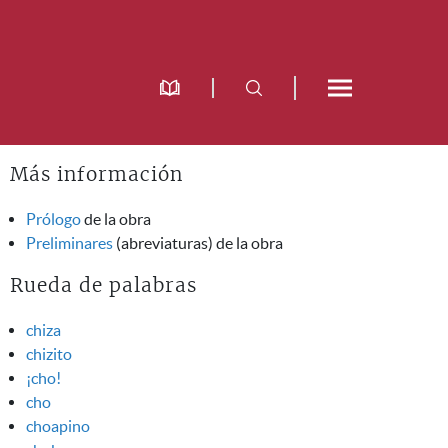
Más información
Prólogo
de la obra
Preliminares
(abreviaturas) de la obra
Rueda de palabras
chiza
chizito
¡cho!
cho
choapino