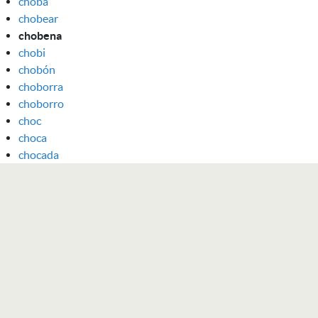
choba
chobear
chobena
chobi
chobón
choborra
choborro
choc
choca
chocada