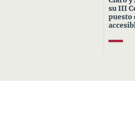
Claro y
su III 
puesto 
accesibl