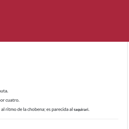
uta.
or cuatro.
a al ritmo de la chobena;
es parecida al
.
taquirari