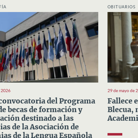
FÍA
OBITUARIOS
e 2026
29 de mayo de 
convocatoria del Programa
Fallece 
e becas de formación y
Blecua, 
ación destinado a las
Academi
as de la Asociación de
as de la Lengua Española