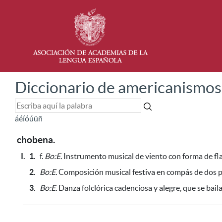
Diccionario de americanismos
á
é
í
ó
ú
ü
ñ
chobena.
I.
1.
f.
Bo:E.
Instrumento musical de viento con forma de fla
2.
Bo:E.
Composición musical festiva en compás de dos p
3.
Bo:E.
Danza folclórica cadenciosa y alegre, que se bail