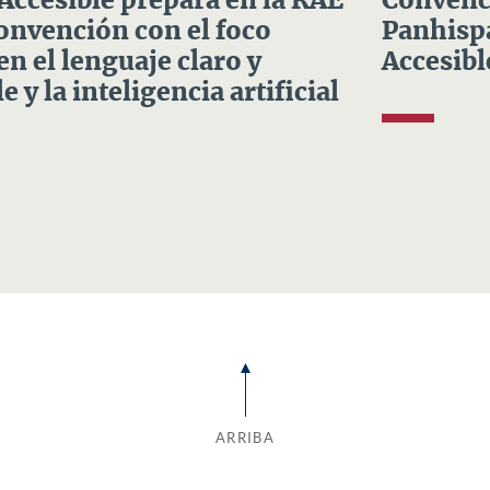
 Accesible prepara en la RAE
Convenci
Convención con el foco
Panhispá
en el lenguaje claro y
Accesibl
e y la inteligencia artificial
ARRIBA