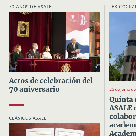
70 AÑOS DE ASALE
LEXICOGRA
Actos de celebración del
70 aniversario
23 de junio d
Quinta 
ASALE d
colabor
CLÁSICOS ASALE
academi
Academi