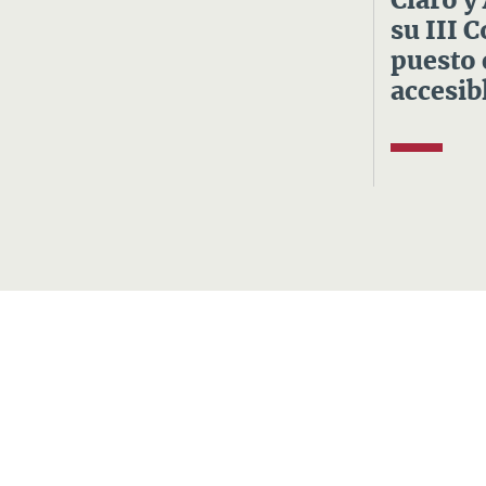
Claro y
su III 
puesto 
accesibl