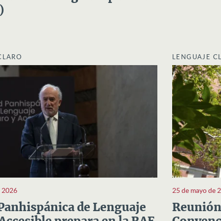
)
CLARO
LENGUAJE C
e 2026
25 de mayo de 
Panhispánica de Lenguaje
Reunión 