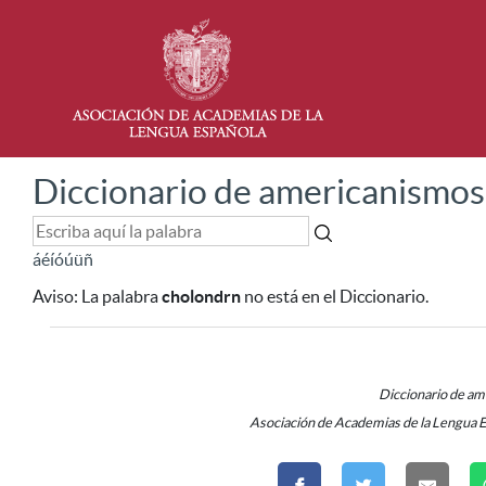
Diccionario de americanismos
á
é
í
ó
ú
ü
ñ
Aviso:
La palabra
cholondrn
no está en el Diccionario.
Diccionario de a
Asociación de Academias de la Lengua 