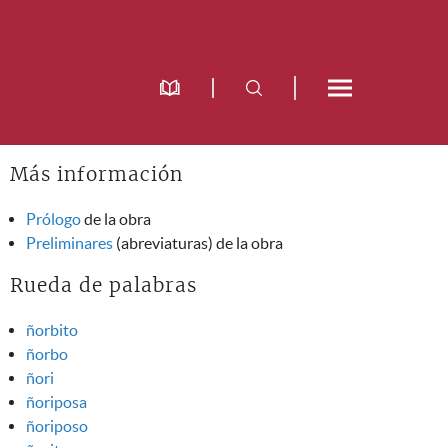
Más información
Prólogo
de la obra
Preliminares
(abreviaturas) de la obra
Rueda de palabras
ñorbito
ñorbo
ñori
ñoriposa
ñoriposo