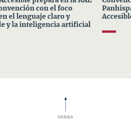
 Accesible prepara en la RAE
Convenci
Convención con el foco
Panhispá
en el lenguaje claro y
Accesibl
e y la inteligencia artificial
ARRIBA