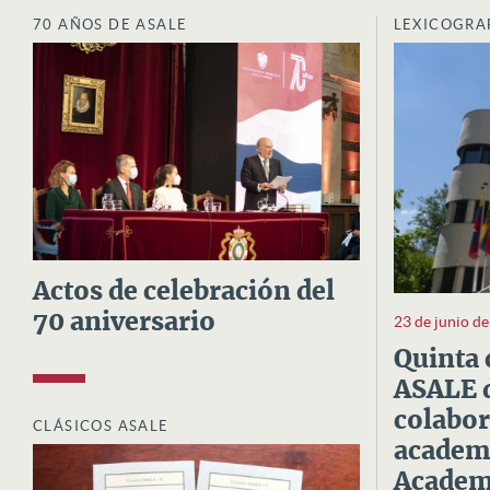
70 AÑOS DE ASALE
LEXICOGRA
Actos de celebración del
70 aniversario
23 de junio d
Quinta 
ASALE d
colabor
CLÁSICOS ASALE
academi
Academi