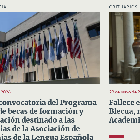
FÍA
OBITUARIOS
e 2026
29 de mayo de 
convocatoria del Programa
Fallece 
e becas de formación y
Blecua, 
ación destinado a las
Academi
as de la Asociación de
as de la Lengua Española