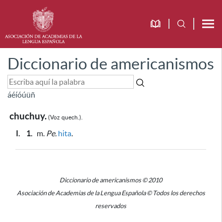
Diccionario de americanismos
á
é
í
ó
ú
ü
ñ
chuchuy.
(Voz
quech.).
I.
1.
m.
Pe.
hita
.
Diccionario de americanismos © 2010
Asociación de Academias de la Lengua Española © Todos los derechos
reservados