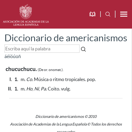
Diccionario de americanismos
á
é
í
ó
ú
ü
ñ
chucuchucu.
(De or. onomat.).
I.
1.
m.
Co.
Música o ritmo tropicales. pop.
II.
1.
m.
Ho
,
Ni
,
Pa.
Coito. vulg.
Diccionario de americanismos © 2010
Asociación de Academias de la Lengua Española © Todos los derechos
reservados