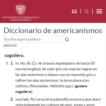
Diccionario de americanismos
á
é
í
ó
ú
ü
ñ
cogollero.
I.
1.
m.
Ho
,
Ni
,
Co
,
Ve.
Insecto lepidóptero de hasta 50
mm
de longitud, de color gris con marcas negras en
las alas anteriores y blanco con un manchón gris o
café en las alas posteriores;
la larva ataca a los
cultivos
. (Noctuidae;
Heliothis
spp.). (
gusano
cogollero
).
2.
sust/adj.
Pe.
Larva de la palomilla nocturna
que ataca
principalmente los cultivos de maíz, sorgo y arroz
.