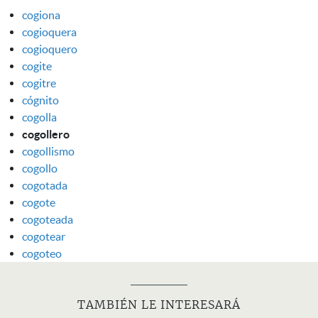
cogiona
cogioquera
cogioquero
cogite
cogitre
cógnito
cogolla
cogollero
cogollismo
cogollo
cogotada
cogote
cogoteada
cogotear
cogoteo
TAMBIÉN LE INTERESARÁ