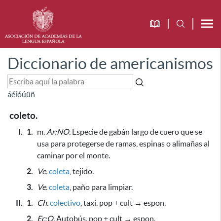
Diccionario de americanismos
á
é
í
ó
ú
ü
ñ
coleto.
I.
1.
m.
Ar:NO.
Especie de gabán largo de cuero
que se
usa para protegerse de ramas, espinas o alimañas al
caminar por el monte
.
2.
Ve.
coleta
, tejido.
3.
Ve.
coleta
, paño
para limpiar.
II.
1.
Ch.
colectivo
, taxi. pop + cult → espon.
2.
Ec:O.
Autobús. pop + cult → espon.