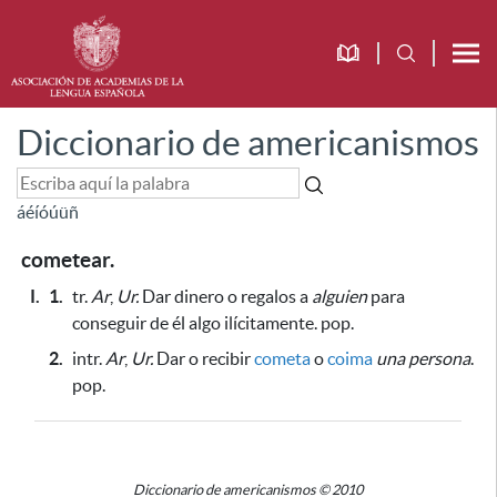
Diccionario de americanismos
á
é
í
ó
ú
ü
ñ
cometear.
I.
1.
tr.
Ar
,
Ur.
Dar dinero o regalos a
alguien
para
conseguir de él algo ilícitamente.
pop.
2.
intr.
Ar
,
Ur.
Dar o recibir
cometa
o
coima
una persona
.
pop.
Diccionario de americanismos © 2010