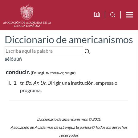
Diccionario de americanismos
á
é
í
ó
ú
ü
ñ
conducir.
(Del ingl.
tu conduct
, dirigir).
I.
1.
tr.
Bo
,
Ar
,
Ur
. Dirigir una institución, empresa o
programa.
Diccionario de americanismos © 2010
Asociación de Academias de la Lengua Española © Todos los derechos
reservados