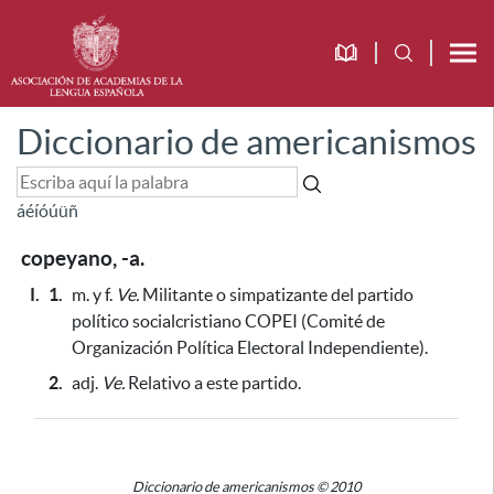
Diccionario de americanismos
á
é
í
ó
ú
ü
ñ
copeyano, -a.
I.
1.
m. y f.
Ve.
Militante o simpatizante del partido
político socialcristiano COPEI (Comité de
Organización Política Electoral Independiente).
2.
adj.
Ve.
Relativo a este partido.
Diccionario de americanismos © 2010