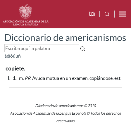
Diccionario de americanismos
á
é
í
ó
ú
ü
ñ
copiete.
I.
1.
m.
PR.
Ayuda mutua en un examen, copiándose. est.
Diccionario de americanismos © 2010
Asociación de Academias de la Lengua Española © Todos los derechos
reservados