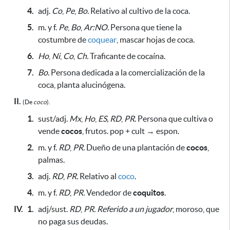
4.
adj.
Co
,
Pe
,
Bo.
Relativo al cultivo de la coca.
5.
m. y f.
Pe
,
Bo
,
Ar:NO.
Persona que tiene la
costumbre de
coquear
, mascar hojas de coca.
6.
Ho
,
Ni
,
Co
,
Ch.
Traficante de cocaína.
7.
Bo.
Persona dedicada a la comercialización de la
coca, planta alucinógena.
II.
(De
coco
).
1.
sust/adj.
Mx
,
Ho
,
ES, RD
,
PR
.
Persona que cultiva o
vende
cocos
, frutos. pop + cult → espon.
2.
m. y f.
RD
,
PR.
Dueño de una plantación de
cocos
,
palmas.
3.
adj.
RD
,
PR.
Relativo al
coco
.
4.
m. y f.
RD
,
PR.
Vendedor de
coquitos
.
IV.
1.
adj/sust.
RD
,
PR.
Referido a un jugador
, moroso, que
no paga sus deudas.