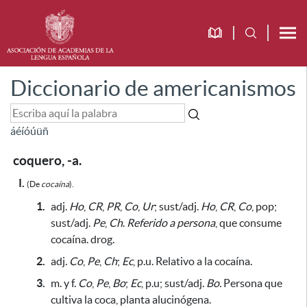
Diccionario de americanismos
á
é
í
ó
ú
ü
ñ
coquero, -a.
I.
(De
cocaína
).
1.
adj.
Ho
,
CR
,
PR
,
Co
,
Ur
;
sust/adj.
Ho
,
CR
,
Co
, pop;
sust/adj.
Pe
,
Ch
.
Referido a persona
, que consume
cocaína. drog.
2.
adj.
Co
,
Pe
,
Ch
;
Ec
, p.u. Relativo a la cocaína.
3.
m. y f.
Co
,
Pe
,
Bo
;
Ec
, p.u; sust/adj.
Bo.
Persona que
cultiva la coca, planta alucinógena.