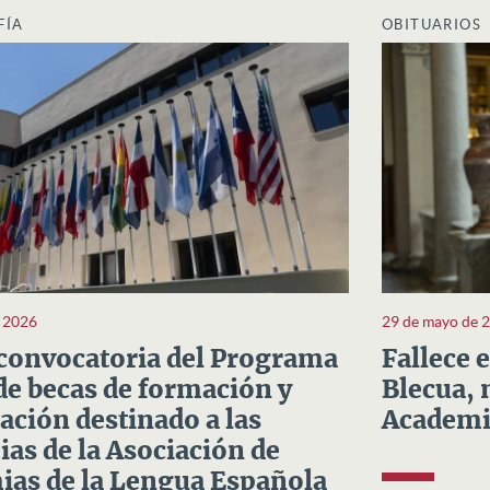
FÍA
OBITUARIOS
e 2026
29 de mayo de 
convocatoria del Programa
Fallece 
e becas de formación y
Blecua, 
ación destinado a las
Academi
as de la Asociación de
as de la Lengua Española