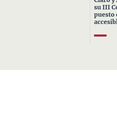
Claro y
su III 
puesto 
accesibl