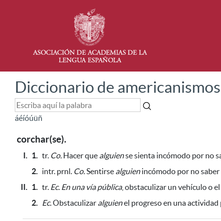
Diccionario de americanismos
á
é
í
ó
ú
ü
ñ
corchar(se).
I.
1.
tr.
Co.
Hacer que
alguien
se sienta incómodo por no s
2.
intr. prnl.
Co.
Sentirse
alguien
incómodo por no saber 
II.
1.
tr.
Ec.
En una vía pública
, obstaculizar un vehículo
o el
2.
Ec.
Obstaculizar
alguien
el progreso en una actividad 