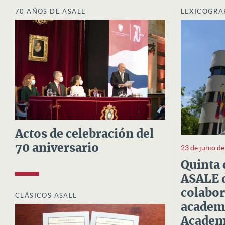
70 AÑOS DE ASALE
LEXICOGRA
Actos de celebración del
70 aniversario
23 de junio d
Quinta 
ASALE d
colabor
CLÁSICOS ASALE
academi
Academi