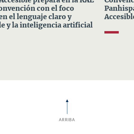
 Accesible prepara en la RAE
Convenci
Convención con el foco
Panhispá
en el lenguaje claro y
Accesibl
e y la inteligencia artificial
ARRIBA