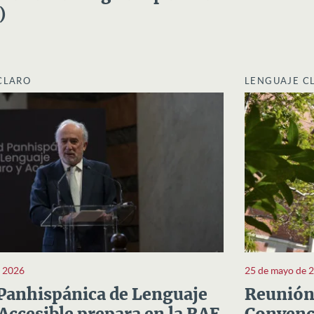
)
CLARO
LENGUAJE C
e 2026
25 de mayo de 
Panhispánica de Lenguaje
Reunión 