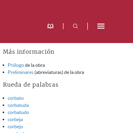
Más información
Prólogo
de la obra
Preliminares
(abreviaturas) de la obra
Rueda de palabras
corbato
corbatuda
corbatudo
corbeja
corbejo