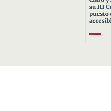
Claro y
su III 
puesto 
accesibl