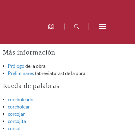
Más información
Prólogo
de la obra
Preliminares
(abreviaturas) de la obra
Rueda de palabras
corcholeado
corcholear
corcojar
corcojita
corcol