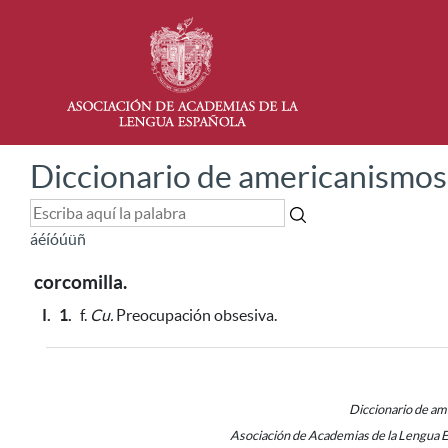
Diccionario de americanismos
á
é
í
ó
ú
ü
ñ
corcomilla.
I.
1.
f.
Cu.
Preocupación obsesiva.
Diccionario de a
Asociación de Academias de la Lengua 