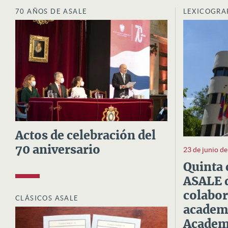
70 AÑOS DE ASALE
LEXICOGRA
Actos de celebración del
70 aniversario
23 de junio d
Quinta 
ASALE d
colabor
CLÁSICOS ASALE
academi
Academi