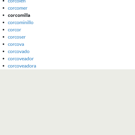
corcolén
corcomer
corcomilla
corcominillo
corcor
corcoser
corcova
corcovado
corcoveador
corcoveadora