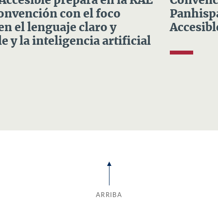
 Accesible prepara en la RAE
Convenci
Convención con el foco
Panhispá
en el lenguaje claro y
Accesibl
e y la inteligencia artificial
ARRIBA