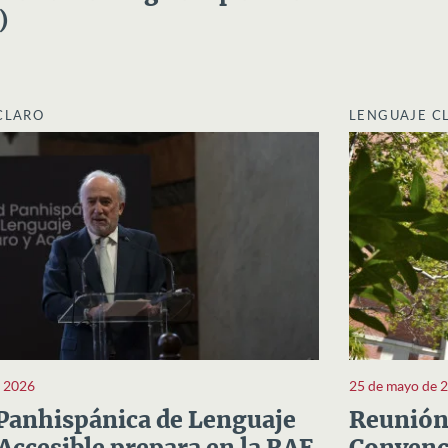
)
CLARO
LENGUAJE C
e 2026
25 de mayo de 
Panhispánica de Lenguaje
Reunión 