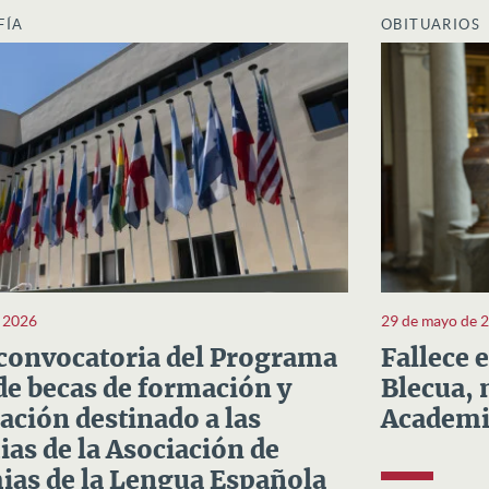
FÍA
OBITUARIOS
e 2026
29 de mayo de 
convocatoria del Programa
Fallece 
e becas de formación y
Blecua, 
ación destinado a las
Academi
as de la Asociación de
as de la Lengua Española