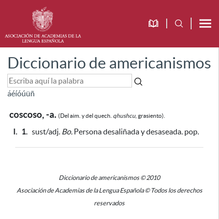
Diccionario de americanismos
á
é
í
ó
ú
ü
ñ
coscoso, -a.
(Del aim. y del quech.
qhushcu
, grasiento).
I.
1.
sust/adj.
Bo.
Persona desaliñada y desaseada. pop.
Diccionario de americanismos © 2010
Asociación de Academias de la Lengua Española © Todos los derechos
reservados