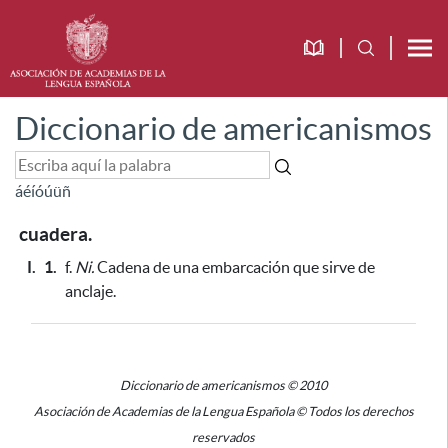
Diccionario de americanismos
á
é
í
ó
ú
ü
ñ
cuadera.
I.
1.
f.
Ni.
Cadena de una embarcación
que sirve de
anclaje
.
Diccionario de americanismos © 2010
Asociación de Academias de la Lengua Española © Todos los derechos
reservados