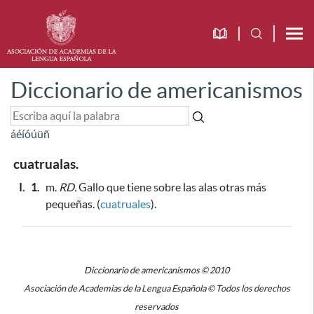
Diccionario de americanismos
á
é
í
ó
ú
ü
ñ
cuatrualas.
I.
1.
m.
RD.
Gallo que tiene sobre las alas otras más
pequeñas. (
cuatruales
).
Diccionario de americanismos © 2010
Asociación de Academias de la Lengua Española © Todos los derechos
reservados