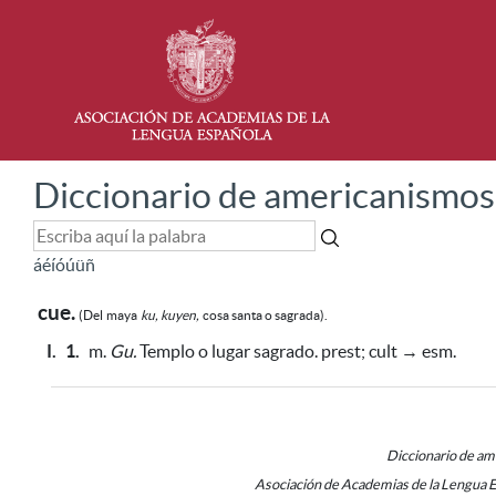
Diccionario de americanismos
á
é
í
ó
ú
ü
ñ
cue.
(Del
maya
ku, kuyen,
cosa santa o sagrada).
I.
1.
m.
Gu.
Templo o lugar sagrado. prest; cult → esm.
Diccionario de a
Asociación de Academias de la Lengua 