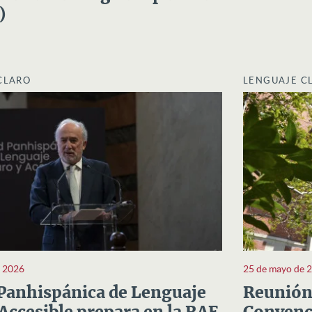
)
CLARO
LENGUAJE C
e 2026
25 de mayo de 
Panhispánica de Lenguaje
Reunión 