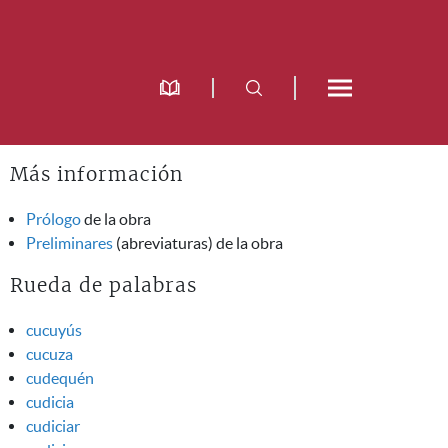
Más información
Prólogo
de la obra
Preliminares
(abreviaturas) de la obra
Rueda de palabras
cucuyús
cucuza
cudequén
cudicia
cudiciar