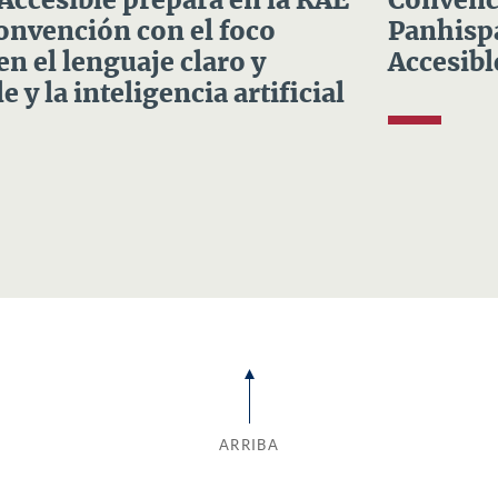
 Accesible prepara en la RAE
Convenci
Convención con el foco
Panhispá
en el lenguaje claro y
Accesibl
e y la inteligencia artificial
ARRIBA