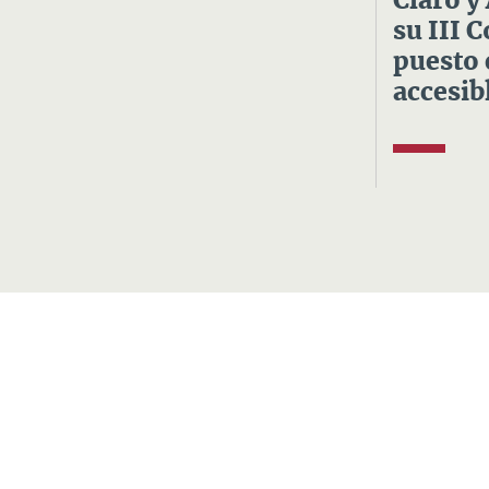
Claro y
su III 
puesto 
accesibl