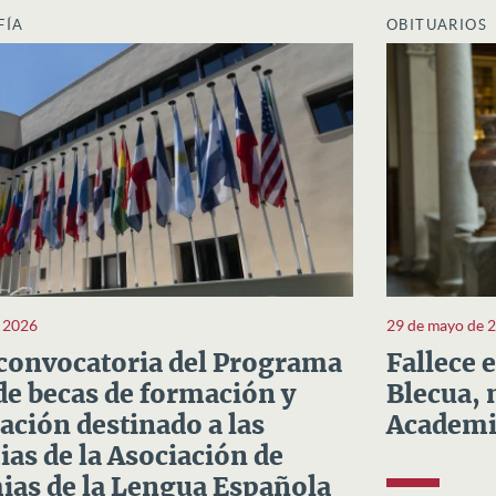
FÍA
OBITUARIOS
e 2026
29 de mayo de 
convocatoria del Programa
Fallece 
e becas de formación y
Blecua, 
ación destinado a las
Academi
as de la Asociación de
as de la Lengua Española