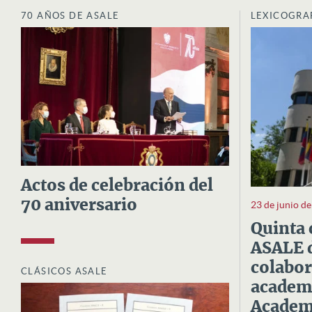
70 AÑOS DE ASALE
LEXICOGRA
Actos de celebración del
70 aniversario
23 de junio d
Quinta 
ASALE d
colabor
CLÁSICOS ASALE
academi
Academi