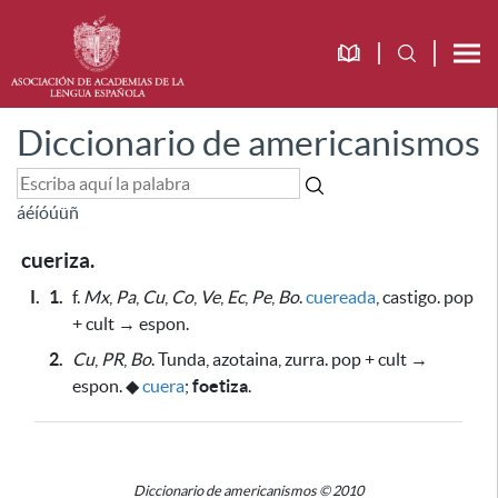
Diccionario de americanismos
á
é
í
ó
ú
ü
ñ
cueriza.
I.
1.
f.
Mx
,
Pa
,
Cu
,
Co
,
Ve
,
Ec
,
Pe
,
Bo
.
cuereada
, castigo. pop
+ cult → espon.
2.
Cu
,
PR
,
Bo
. Tunda, azotaina, zurra. pop + cult →
espon.
◆
cuera
;
foetiza
.
Diccionario de americanismos © 2010