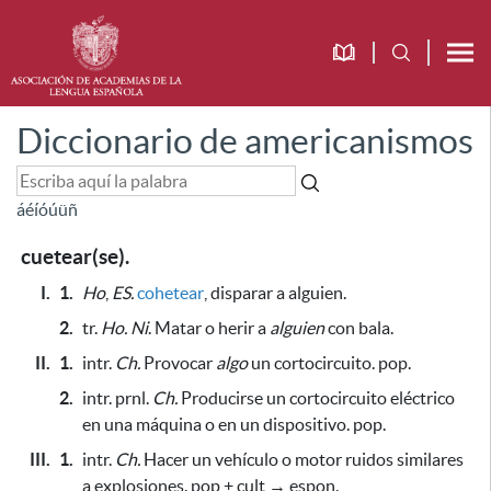
Diccionario de americanismos
á
é
í
ó
ú
ü
ñ
cuetear(se).
I.
1.
Ho
,
ES.
cohetear
, disparar a alguien.
2.
tr.
Ho.
Ni
. Matar o herir a
alguien
con bala.
II.
1.
intr.
Ch.
Provocar
algo
un cortocircuito. pop.
2.
intr.
prnl.
Ch.
Producirse un cortocircuito eléctrico
en una máquina o en un dispositivo. pop.
III.
1.
intr.
Ch.
Hacer un vehículo o motor ruidos similares
a explosiones. pop + cult → espon.