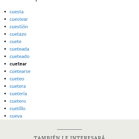
cuesta
cuestear
cuestión
cuetazo
cuete
cueteada
cueteado
cuetear
cuetearse
cueteo
cuetera
cuetería
cuetero
cuetillo
cueva
TAMBIÉN LE INTERESARÁ