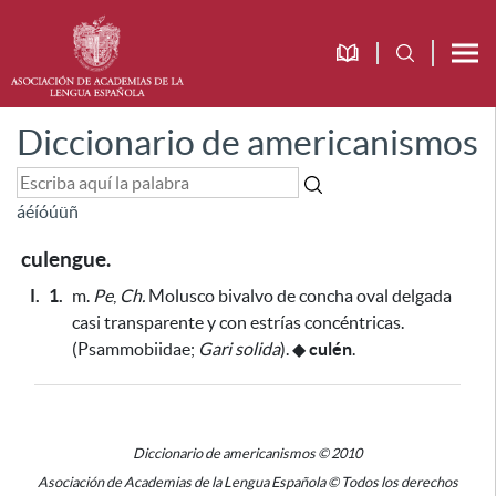
Diccionario de americanismos
á
é
í
ó
ú
ü
ñ
culengue.
I.
1.
m.
Pe
,
Ch.
Molusco bivalvo de concha oval delgada
casi transparente y con estrías concéntricas.
(Psammobiidae;
Gari solida
).
◆
culén
.
Diccionario de americanismos © 2010
Asociación de Academias de la Lengua Española © Todos los derechos