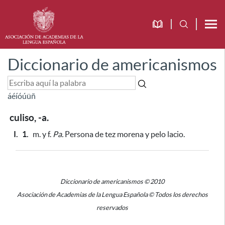
Diccionario de americanismos
á
é
í
ó
ú
ü
ñ
culiso, -a.
I.
1.
m. y f.
Pa.
Persona de tez morena y pelo lacio.
Diccionario de americanismos © 2010
Asociación de Academias de la Lengua Española © Todos los derechos
reservados