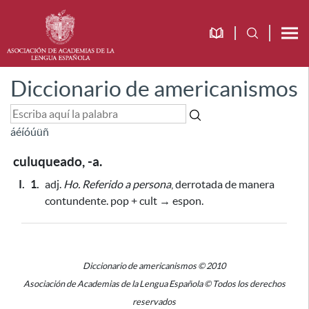
Diccionario de americanismos
á
é
í
ó
ú
ü
ñ
culuqueado, -a.
I.
1.
adj.
Ho.
Referido a persona
, derrotada de manera
contundente. pop + cult → espon.
Diccionario de americanismos © 2010
Asociación de Academias de la Lengua Española © Todos los derechos
reservados