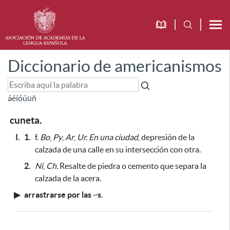
Diccionario de americanismos
á
é
í
ó
ú
ü
ñ
cuneta.
I.
1.
f.
Bo
,
Py
,
Ar
,
Ur.
En una ciudad
, depresión de la
calzada de una calle en su intersección con otra.
2.
Ni
,
Ch.
Resalte de piedra o cemento que separa la
calzada de la acera.
▶
arrastrarse por las
~
s
.