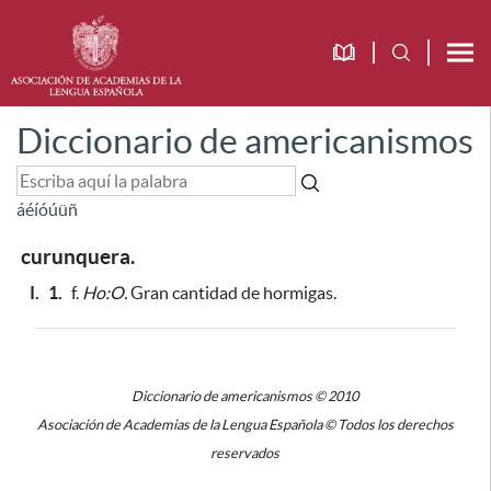
Diccionario de americanismos
á
é
í
ó
ú
ü
ñ
curunquera.
I.
1.
f.
Ho:O.
Gran cantidad de hormigas.
Diccionario de americanismos © 2010
Asociación de Academias de la Lengua Española © Todos los derechos
reservados