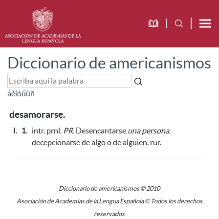
Diccionario de americanismos
á
é
í
ó
ú
ü
ñ
desamorarse.
I.
1.
intr. prnl.
PR.
Desencantarse
una persona
,
decepcionarse de algo o de alguien. rur.
Diccionario de americanismos © 2010
Asociación de Academias de la Lengua Española © Todos los derechos
reservados