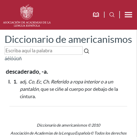
Diccionario de americanismos
á
é
í
ó
ú
ü
ñ
descaderado, -a.
I.
1.
adj.
Co
,
Ec
,
Ch.
Referido a ropa interior o a un
pantalón
, que se ciñe al cuerpo por debajo de la
cintura.
Diccionario de americanismos © 2010
Asociación de Academias de la Lengua Española © Todos los derechos