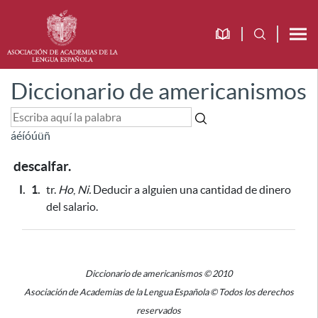
Diccionario de americanismos
á
é
í
ó
ú
ü
ñ
descalfar.
I.
1.
tr.
Ho
,
Ni.
Deducir a alguien una cantidad de dinero
del salario.
Diccionario de americanismos © 2010
Asociación de Academias de la Lengua Española © Todos los derechos
reservados